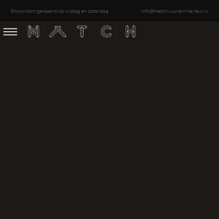
m
@
m
w
A
g
e
e
n
e
o
o
a
a
d
e
n
n
o
a
c
h
u
u
e
n
n
e
e
u
n
v
v
r
r
f
t
r
t
r
r
l
i
i
i
.
l
@
m
n
o
a
c
h
u
u
e
n
n
e
e
u
n
v
r
r
r
f
t
t
i
i
i
.
l
Showroom geopend op vrijdag en zaterdag
ners
Projecten
Samen met onze specialisten zorgen wij voor een compleet
geheel van advies tot creatie, van idee tot realisatie.