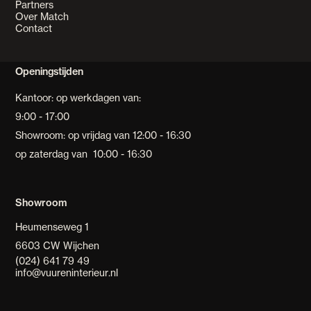
P
a
r
t
n
e
r
s
O
v
e
r
M
a
t
c
h
MNS
C
o
n
t
a
c
t
Openingstijden
Kantoor: op werkdagen van:
9:00 - 17:00
Showroom: op vrijdag van 12:00 - 16:30
op zaterdag van 10:00 - 16:30
Showroom
Heumenseweg 1
6603 CW Wijchen
(
0
2
4
)
6
4
1
7
9
4
9
i
n
f
o
@
v
u
u
r
e
n
i
n
t
e
r
i
e
u
r
.
n
l